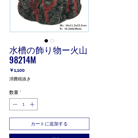
水槽の飾り物ー火山
98214M
価
￥1,100
格
消費税抜き
数量
*
カートに追加する