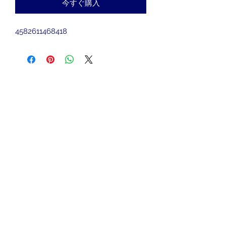
今すぐ購入
4582611468418