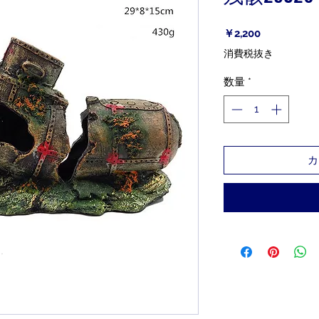
価
￥2,200
格
消費税抜き
数量
*
カ