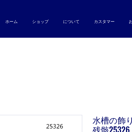
ホーム
ショップ
について
カスタマー
水槽の飾
残骸25326