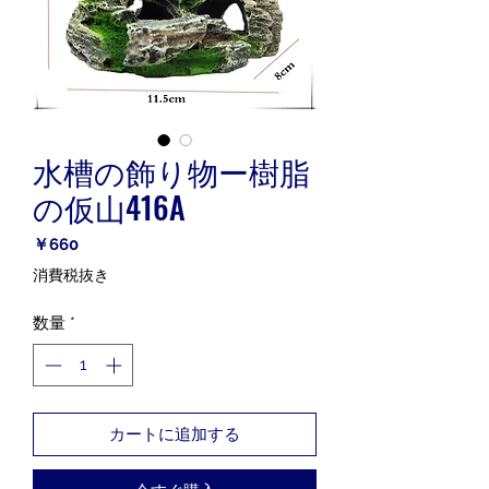
水槽の飾り物ー樹脂
の仮山416A
価
￥660
格
消費税抜き
数量
*
カートに追加する