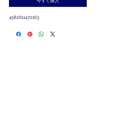
今すぐ購入
4582611472163