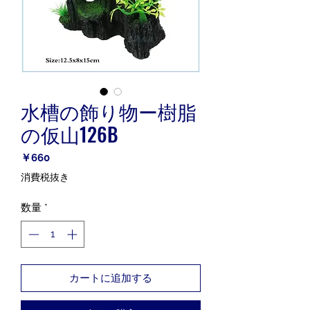
水槽の飾り物ー樹脂
の仮山126B
価
￥660
格
消費税抜き
数量
*
カートに追加する