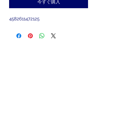
今すぐ購入
4582611472125