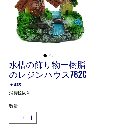
水槽の飾り物ー樹脂
のレジンハウス782C
価
￥825
格
消費税抜き
数量
*