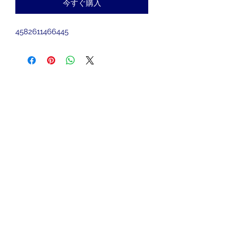
今すぐ購入
4582611466445