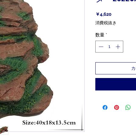
価
￥4,620
格
消費税抜き
数量
*
カ