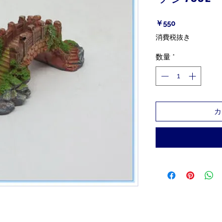
価
￥550
格
消費税抜き
数量
*
カ