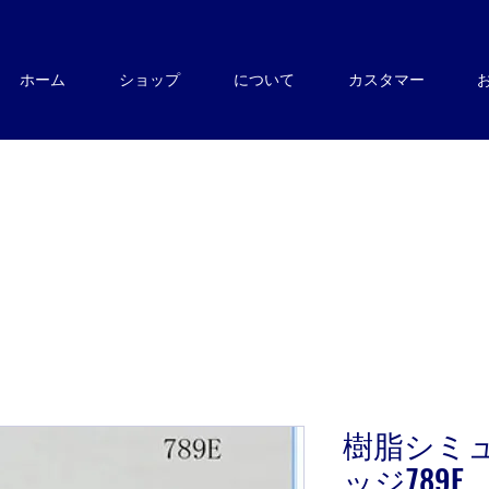
ホーム
ショップ
について
カスタマー
樹脂シミ
ッジ789E